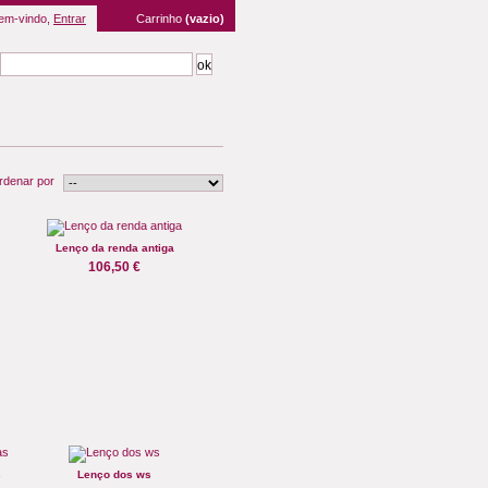
em-vindo,
Entrar
Carrinho
(vazio)
rdenar por
Lenço da renda antiga
106,50 €
s
Lenço dos ws