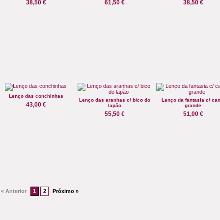
38,50 €
61,50 €
38,50 €
Lenço das conchinhas
Lenço das aranhas c/ bico do
Lenço da fantasia c/ can
43,00 €
lapão
grande
55,50 €
51,00 €
« Anterior
1
2
Próximo »