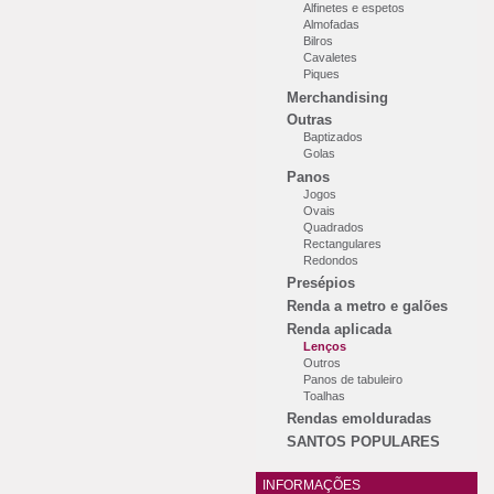
Alfinetes e espetos
Almofadas
Bilros
Cavaletes
Piques
Merchandising
Outras
Baptizados
Golas
Panos
Jogos
Ovais
Quadrados
Rectangulares
Redondos
Presépios
Renda a metro e galões
Renda aplicada
Lenços
Outros
Panos de tabuleiro
Toalhas
Rendas emolduradas
SANTOS POPULARES
INFORMAÇÕES