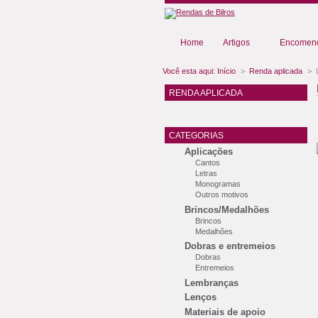
Home
Artigos
Encomend
Você esta aqui:
Início
>
Renda aplicada
>
RENDA APLICADA
CATEGORIAS
Aplicações
Cantos
Letras
Monogramas
Outros motivos
Brincos/Medalhões
Brincos
Medalhões
Dobras e entremeios
Dobras
Entremeios
Lembranças
Lenços
Materiais de apoio