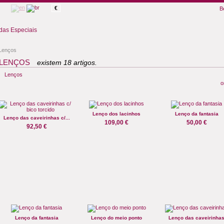
€
B
as Especiais
Lenços
LENÇOS
existem 18 artigos.
Lenços
o
Lenço dos lacinhos
Lenço da fantasia
Lenço das caveirinhas c/...
109,00 €
50,00 €
92,50 €
Lenço da fantasia
Lenço do meio ponto
Lenço das caveirinha