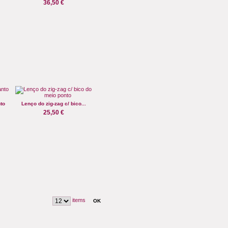
36,50 €
to
Lenço do zig-zag c/ bico...
25,50 €
items