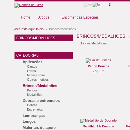
€
Home
Artigos
Encomendas Especiais
Você esta aqui:
Início
>
Brincos/Medalhões
BRINCOS/MEDALHÕES
BRINCOS/MEDALHÕES
Brincos/Medalhões
CATEGORIAS
Aplicações
Par de Brincos
P
Cantos
Letras
25,00 €
Monogramas
Outros motivos
Brincos/Medalhões
Brincos
Medalhões
Dobras e entremeios
Dobras
Entremeios
Lembranças
Lenços
Medalhão Liz Dourado
Me
Materiais de apoio