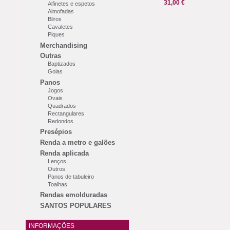
31,00 €
Alfinetes e espetos
Almofadas
Bilros
Cavaletes
Piques
Merchandising
Outras
Baptizados
Golas
Panos
Jogos
Ovais
Quadrados
Rectangulares
Redondos
Presépios
Renda a metro e galões
Renda aplicada
Lenços
Outros
Panos de tabuleiro
Toalhas
Rendas emolduradas
SANTOS POPULARES
INFORMAÇÕES