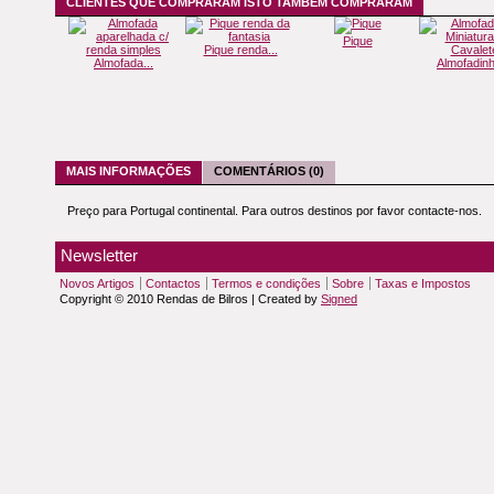
CLIENTES QUE COMPRARAM ISTO TAMBÉM COMPRARAM
Pique
Pique renda...
Almofada...
Almofadinh
MAIS INFORMAÇÕES
COMENTÁRIOS (0)
Preço para Portugal continental. Para outros destinos por favor contacte-nos.
Newsletter
Novos Artigos
Contactos
Termos e condições
Sobre
Taxas e Impostos
Copyright © 2010 Rendas de Bilros | Created by
Signed