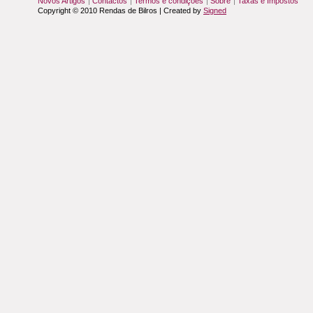
Novos Artigos
Contactos
Termos e condições
Sobre
Taxas e Impostos
Copyright © 2010 Rendas de Bilros | Created by
Signed