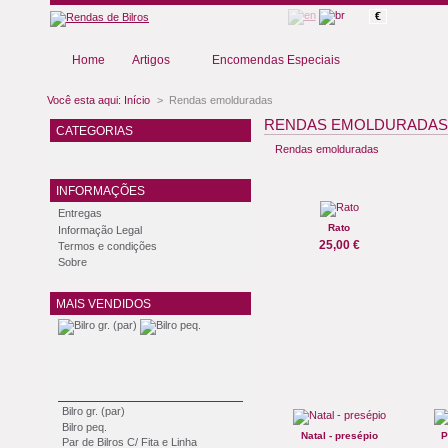
€
Home
Artigos
Encomendas Especiais
Você esta aqui:
Início
>
Rendas emolduradas
RENDAS EMOLDURADAS
CATEGORIAS
Rendas emolduradas
INFORMAÇÕES
Entregas
Rato
Informação Legal
25,00 €
Termos e condições
Sobre
MAIS VENDIDOS
Bilro gr. (par)
Bilro peq.
Natal - presépio
P
Par de Bilros C/ Fita e Linha