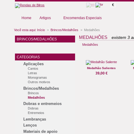
€
Home
Artigos
Encomendas Especiais
Você esta aqui:
Início
>
Brincos/Medalhões
>
Medalhões
MEDALHÕES
existem 3 ar
BRINCOS/MEDALHÕES
Medalhões
CATEGORIAS
Aplicações
Medalhão Salientes
Cantos
Letras
39,00 €
Monogramas
Outros motivos
Brincos/Medalhões
Brincos
Medalhões
Dobras e entremeios
Dobras
Entremeios
Lembranças
Lenços
Materiais de apoio