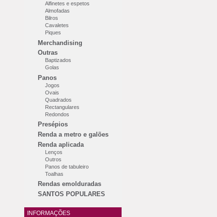
Alfinetes e espetos
Almofadas
Bilros
Cavaletes
Piques
Merchandising
Outras
Baptizados
Golas
Panos
Jogos
Ovais
Quadrados
Rectangulares
Redondos
Presépios
Renda a metro e galões
Renda aplicada
Lenços
Outros
Panos de tabuleiro
Toalhas
Rendas emolduradas
SANTOS POPULARES
INFORMAÇÕES