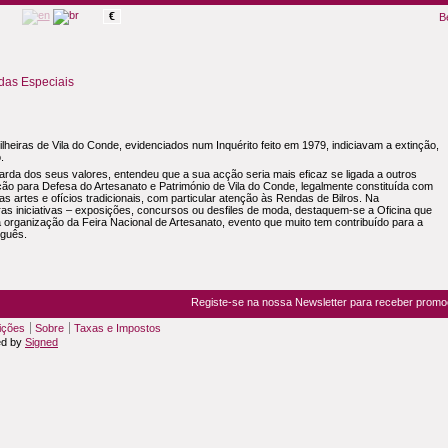
€
B
as Especiais
eiras de Vila do Conde, evidenciados num Inquérito feito em 1979, indiciavam a extinção,
.
da dos seus valores, entendeu que a sua acção seria mais eficaz se ligada a outros
ão para Defesa do Artesanato e Património de Vila do Conde, legalmente constituída com
as artes e ofícios tradicionais, com particular atenção às Rendas de Bilros. Na
as iniciativas – exposições, concursos ou desfiles de moda, destaquem-se a Oficina que
 organização da Feira Nacional de Artesanato, evento que muito tem contribuído para a
uguês.
Registe-se na nossa Newsletter para receber prom
ições
Sobre
Taxas e Impostos
ed by
Signed