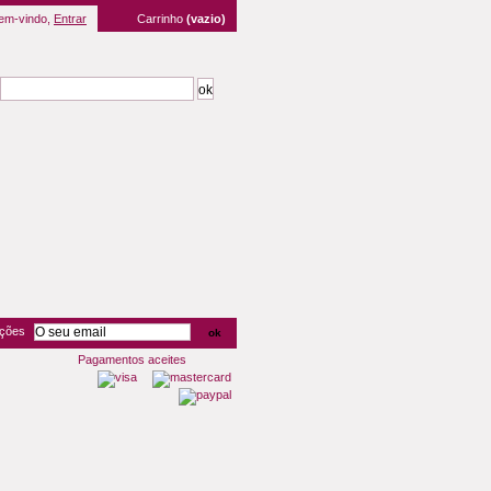
em-vindo,
Entrar
Carrinho
(vazio)
oções
Pagamentos aceites