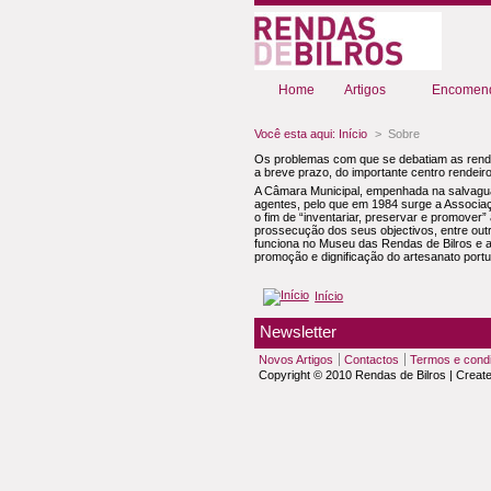
Home
Artigos
Encomend
Você esta aqui:
Início
>
Sobre
Os problemas com que se debatiam as rendilh
a breve prazo, do importante centro rendeiro
A Câmara Municipal, empenhada na salvaguar
agentes, pelo que em 1984 surge a Associaç
o fim de “inventariar, preservar e promover” 
prossecução dos seus objectivos, entre outr
funciona no Museu das Rendas de Bilros e a
promoção e dignificação do artesanato port
Início
Newsletter
Novos Artigos
Contactos
Termos e cond
Copyright © 2010 Rendas de Bilros | Creat