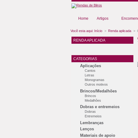
Home
Artigos
Encomend
Você esta aqui:
Início
>
Renda aplicada
>
RENDA APLICADA
CATEGORIAS
Aplicações
Cantos
Letras
Monogramas
Outros motivos
Brincos/Medalhões
Brincos
Medalhões
Dobras e entremeios
Dobras
Entremeios
Lembranças
Lenços
Materiais de apoio