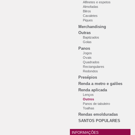
Alfinetes e espetos
Almofadas
Bilros
Cavaletes
Piques
Merchandising
Outras
Baptizados
Golas
Panos
Jogos
Ovais
Quadrados
Rectangulares
Redondos
Presépios
Renda a metro e galões
Renda aplicada
Lenços
Outros
Panos de tabuleiro
Toalhas
Rendas emolduradas
SANTOS POPULARES
INFORMAÇÕES