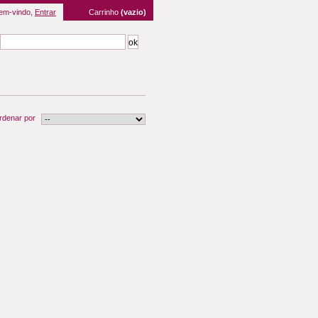
em-vindo,
Entrar
Carrinho
(vazio)
rdenar por