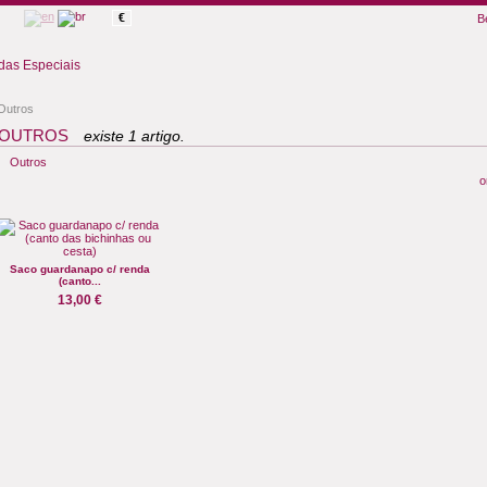
€
B
as Especiais
Outros
OUTROS
existe 1 artigo.
Outros
o
Saco guardanapo c/ renda
(canto...
13,00 €