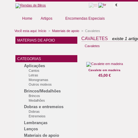
€
Home
Artigos
Encomendas Especiais
Você esta aqui:
Início
>
Materiais de apoio
>
Cavaletes
CAVALETES
existe 1 artig
MATERIAIS DE APOIO
Cavaletes
CATEGORIAS
Aplicações
Cavalete em madeira
Cantos
Letras
45,00 €
Monogramas
Outros motivos
Brincos/Medalhões
Brincos
Medalhões
Dobras e entremeios
Dobras
Entremeios
Lembranças
Lenços
Materiais de apoio