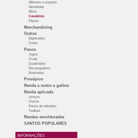
Alfinetes e espetos
Almofadas
Bilros
Cavaletes
Piques
Merchandising
Outras
Baptizados
Golas
Panos
Jogos
Ovais
Quadrados
Rectangulares
Redondos
Presépios
Renda a metro e galões
Renda aplicada
Lenços
Outros
Panos de tabuleiro
Toalhas
Rendas emolduradas
SANTOS POPULARES
INFORMAÇÕES