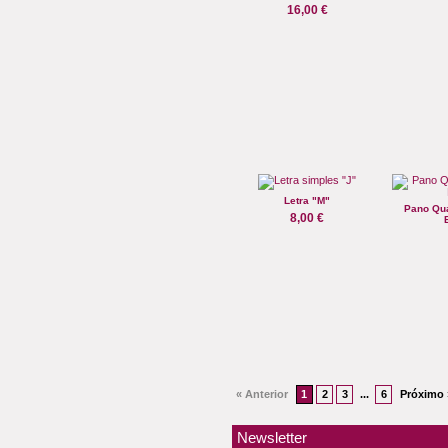
16,00 €
Letra "M"
Pano Qua
8,00 €
B
« Anterior
1
2
3
6
Próximo 
...
Newsletter