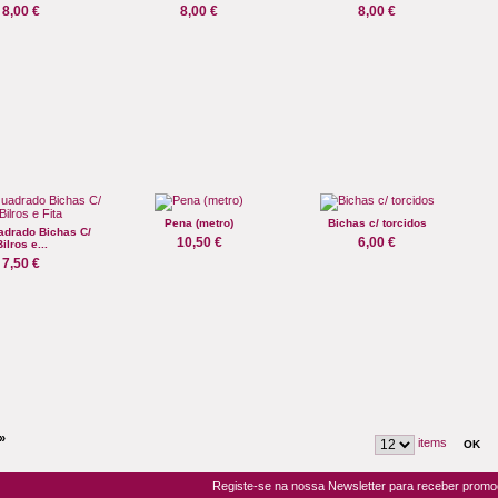
8,00 €
8,00 €
8,00 €
Pena (metro)
Bichas c/ torcidos
drado Bichas C/
10,50 €
6,00 €
ilros e...
7,50 €
»
items
Registe-se na nossa Newsletter para receber prom