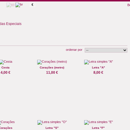
€
B
as Especiais
ordenar por
Cesta
Corações (metro)
Letra "A"
4,00 €
11,00 €
8,00 €
Corações
Letra "S"
Letra "F"