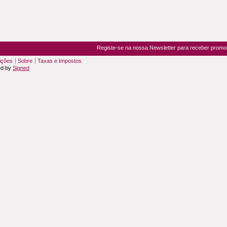
Registe-se na nossa Newsletter para receber prom
ições
Sobre
Taxas e Impostos
ed by
Signed