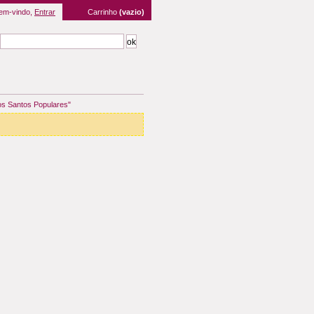
em-vindo,
Entrar
Carrinho
(vazio)
 os Santos Populares"