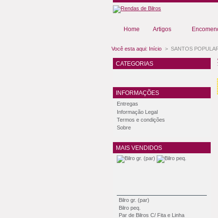
Home
Artigos
Encomend
Você esta aqui:
Início
>
SANTOS POPULA
CATEGORIAS
INFORMAÇÕES
Entregas
Informação Legal
Termos e condições
Sobre
MAIS VENDIDOS
Bilro gr. (par)
Bilro peq.
Par de Bilros C/ Fita e Linha