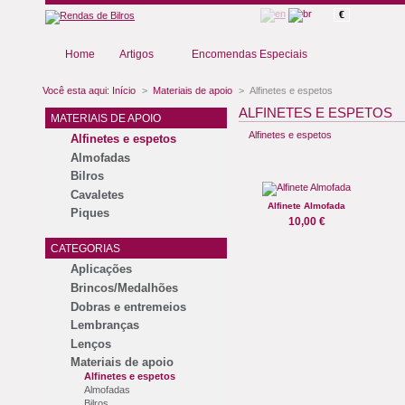
€
Home
Artigos
Encomendas Especiais
Você esta aqui:
Início
>
Materiais de apoio
>
Alfinetes e espetos
ALFINETES E ESPETOS
MATERIAIS DE APOIO
Alfinetes e espetos
Alfinetes e espetos
Almofadas
Bilros
Cavaletes
Alfinete Almofada
Piques
10,00 €
CATEGORIAS
Aplicações
Brincos/Medalhões
Dobras e entremeios
Lembranças
Lenços
Materiais de apoio
Alfinetes e espetos
Almofadas
Bilros