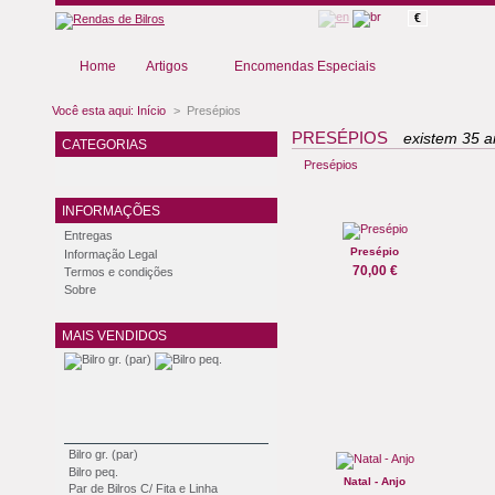
€
Home
Artigos
Encomendas Especiais
Você esta aqui:
Início
>
Presépios
PRESÉPIOS
existem 35 ar
CATEGORIAS
Presépios
INFORMAÇÕES
Entregas
Presépio
Informação Legal
70,00 €
Termos e condições
Sobre
MAIS VENDIDOS
Bilro gr. (par)
Bilro peq.
Natal - Anjo
Par de Bilros C/ Fita e Linha