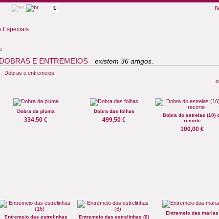
€
B
 Especiais
s
DOBRAS E ENTREMEIOS
existem 36 artigos.
Dobras e entremeios
o
Dobra da pluma
Dobra das folhas
Dobra do estrelas (10) 
334,50 €
499,50 €
recorte
100,00 €
Entremeio das marias
Entremeio das estrelinhas
Entremeio das estrelinhas (6)