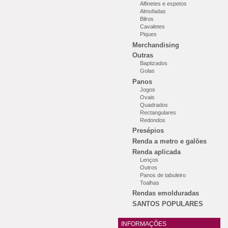
Alfinetes e espetos
Almofadas
Bilros
Cavaletes
Piques
Merchandising
Outras
Baptizados
Golas
Panos
Jogos
Ovais
Quadrados
Rectangulares
Redondos
Presépios
Renda a metro e galões
Renda aplicada
Lenços
Outros
Panos de tabuleiro
Toalhas
Rendas emolduradas
SANTOS POPULARES
INFORMAÇÕES