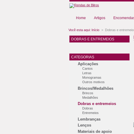
Home
Artigos
Encomendas
Você esta aqui:
Início
>
Dobras e entremeio
DOBRAS E ENTREMEIOS
CATEGORIAS
Aplicações
Cantos
Letras
Monogramas
Outros motivos
Brincos/Medalhões
Brincos
Medalhões
Dobras e entremeios
Dobras
Entremeios
Lembranças
Lenços
Materiais de apoio