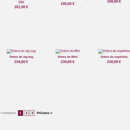
100,00 €
(16)
100,00 €
161,50 €
Dobra do zig-zag
Dobra do filhó
Dobra da argolinha
154,00 €
230,00 €
230,00 €
« Anterior
1
2
3
Próximo »