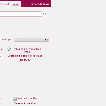
em-vindo,
Entrar
Carrinho
(vazio)
rdenar por
c/
Dobra do zig-zag c/ bico limão
86,00 €
Entremeio do filhó