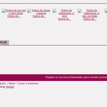
Dobra do...
Dobra de...
Dobra do...
Dobra do...
S (0)
Registe-se na nossa Newsletter para receber prom
ições
Sobre
Taxas e Impostos
ed by
Signed