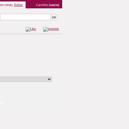
em-vindo,
Entrar
Carrinho
(vazio)