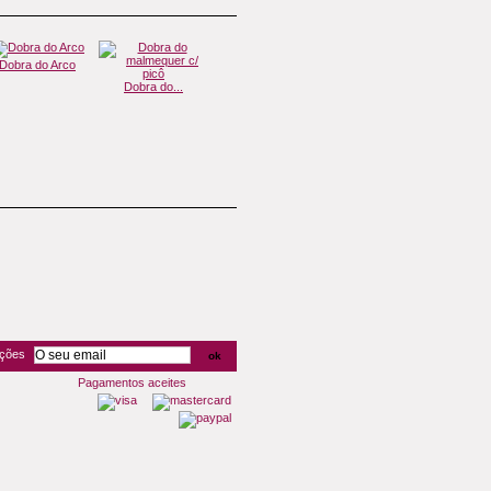
Dobra do Arco
Dobra do...
Dobra do...
Dobra dos...
Dob
oções
Pagamentos aceites