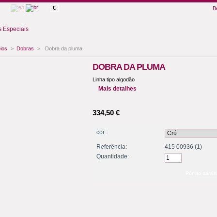
€
B
 Especiais
ios
>
Dobras
>
Dobra da pluma
DOBRA DA PLUMA
Linha tipo algodão
Mais detalhes
334,50 €
cor :
Referência:
415 00936 (1)
Quantidade: