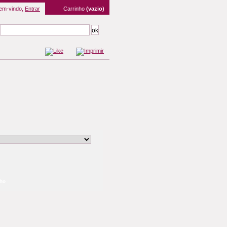
em-vindo,
Entrar
Carrinho
(vazio)