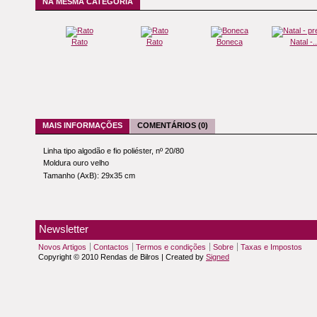
NA MESMA CATEGORIA
Rato
Rato
Boneca
Natal -..
MAIS INFORMAÇÕES
COMENTÁRIOS (0)
Linha tipo algodão e fio poliéster, nº 20/80
Moldura ouro velho
Tamanho (AxB): 29x35 cm
Newsletter
Novos Artigos
Contactos
Termos e condições
Sobre
Taxas e Impostos
Copyright © 2010 Rendas de Bilros | Created by
Signed