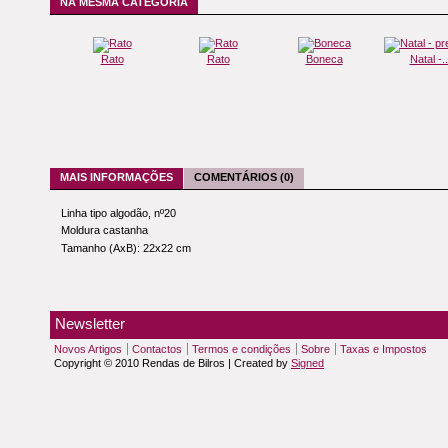
NA MESMA CATEGORIA
Rato
Rato
Boneca
Natal -..
MAIS INFORMAÇÕES
COMENTÁRIOS (0)
Linha tipo algodão, nº20
Moldura castanha
Tamanho (AxB): 22x22 cm
Newsletter
Novos Artigos
Contactos
Termos e condições
Sobre
Taxas e Impostos
Copyright © 2010 Rendas de Bilros | Created by
Signed