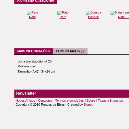
NA MESMA CATEGORIA
Rato
Rato
Boneca
Natal -..
MAIS INFORMAÇÕES
COMENTÁRIOS (0)
Linha tipo algodão, nº 20
Moldura azul
Tamanho (AxB): 34x24 cm
Newsletter
Novos Artigos
Contactos
Termos e condições
Sobre
Taxas e Impostos
Copyright © 2010 Rendas de Bilros | Created by
Signed