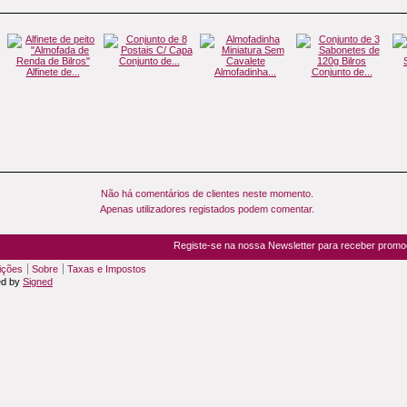
Conjunto de...
Alfinete de...
Almofadinha...
Conjunto de...
Não há comentários de clientes neste momento.
Apenas utilizadores registados podem comentar.
Registe-se na nossa Newsletter para receber prom
ições
Sobre
Taxas e Impostos
ed by
Signed