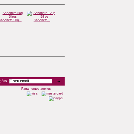
Sabonete 50g...
Sabonete...
Vela...
Cerâmica...
Ré
oções
Pagamentos aceites