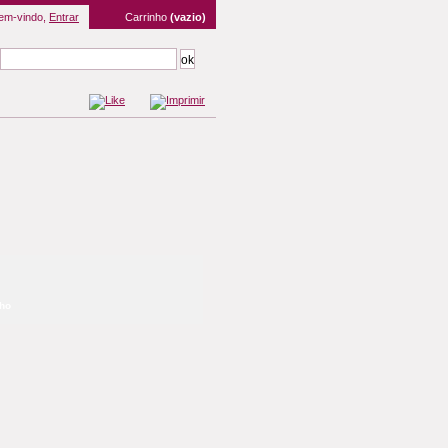
em-vindo,
Entrar
Carrinho
(vazio)