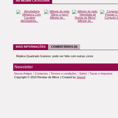
NA MESMA CATEGORIA
Alfinete de...
Conjunto d
Almofadinha...
Alfinete de...
MAIS INFORMAÇÕES
COMENTÁRIOS (0)
Réplica Quadrado Guiness: pode ser feito com outras cores
Newsletter
Novos Artigos
Contactos
Termos e condições
Sobre
Taxas e Impostos
Copyright © 2010 Rendas de Bilros | Created by
Signed