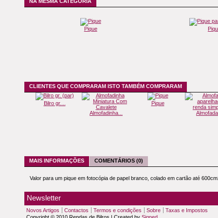
NA MESMA CATEGORIA
Pique
Piqu
CLIENTES QUE COMPRARAM ISTO TAMBÉM COMPRARAM
Bilro gr....
Pique
Almofadinha...
Almofada.
MAIS INFORMAÇÕES
COMENTÁRIOS (0)
Valor para um pique em fotocópia de papel branco, colado em cartão até 600cm2 (
Newsletter
Novos Artigos
Contactos
Termos e condições
Sobre
Taxas e Impostos
Copyright © 2010 Rendas de Bilros | Created by
Signed