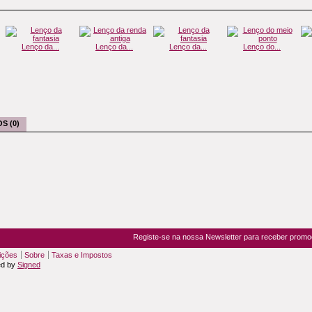
Lenço da...
Lenço da...
Lenço da...
Lenço do...
S (0)
Registe-se na nossa Newsletter para receber prom
ições
Sobre
Taxas e Impostos
ed by
Signed