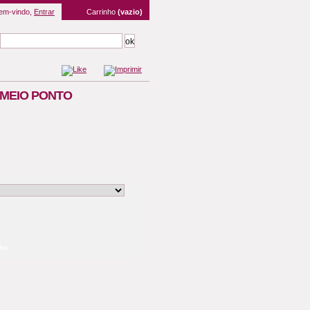
em-vindo,
Entrar
Carrinho
(vazio)
 MEIO PONTO
)