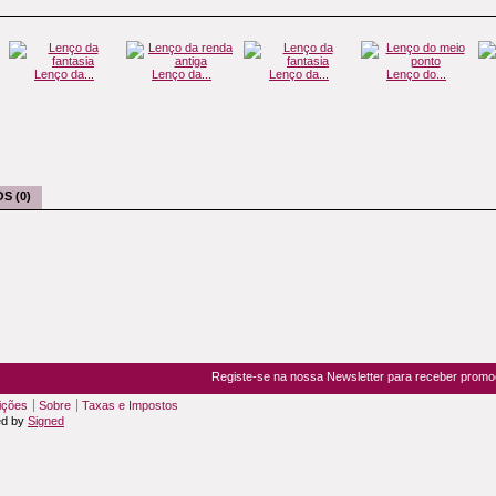
Lenço da...
Lenço da...
Lenço da...
Lenço do...
S (0)
Registe-se na nossa Newsletter para receber prom
ições
Sobre
Taxas e Impostos
ed by
Signed