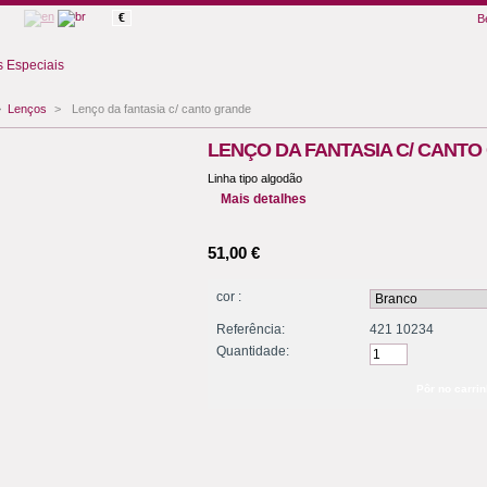
€
B
 Especiais
>
Lenços
>
Lenço da fantasia c/ canto grande
LENÇO DA FANTASIA C/ CANT
Linha tipo algodão
Mais detalhes
51,00 €
cor :
Referência:
421 10234
Quantidade: