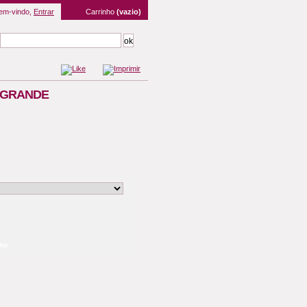
em-vindo,
Entrar
Carrinho
(vazio)
O GRANDE