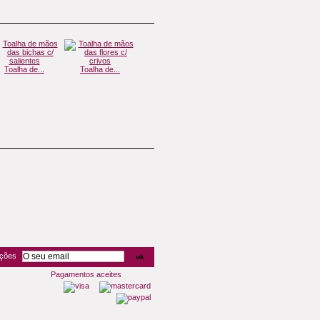
Toalha de...
Toalha de...
Toalha de...
Toalha de...
Toa
oções
Pagamentos aceites