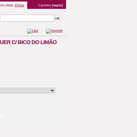
em-vindo,
Entrar
Carrinho
(vazio)
ER C/ BICO DO LIMÃO