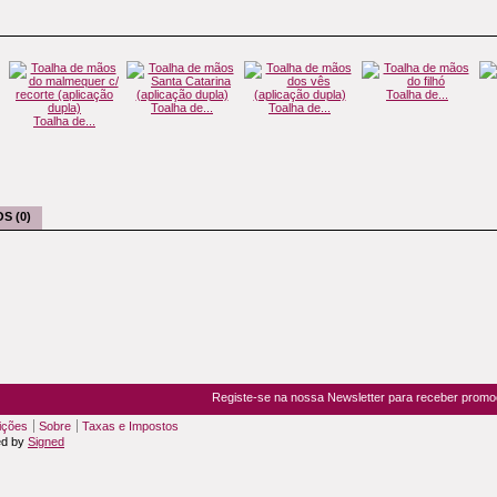
Toalha de...
Toalha de...
Toalha de...
Toalha de...
S (0)
Registe-se na nossa Newsletter para receber prom
ições
Sobre
Taxas e Impostos
ed by
Signed