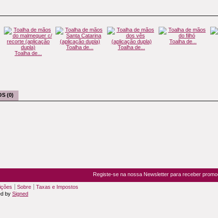
Toalha de...
Toalha de...
Toalha de...
Toalha de...
S (0)
Registe-se na nossa Newsletter para receber prom
ições
Sobre
Taxas e Impostos
ed by
Signed