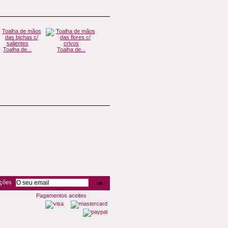
Toalha de...
Toalha de...
Toalha de...
Toalha de...
Toa
oções
Pagamentos aceites