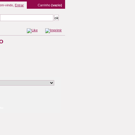
em-vindo,
Entrar
Carrinho
(vazio)
O