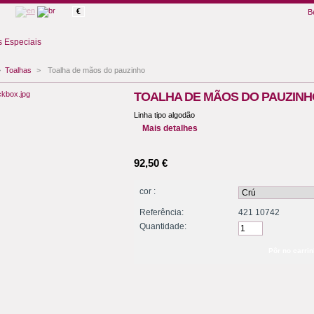
€
B
 Especiais
>
Toalhas
>
Toalha de mãos do pauzinho
TOALHA DE MÃOS DO PAUZINH
Linha tipo algodão
Mais detalhes
92,50 €
cor :
Referência:
421 10742
Quantidade: