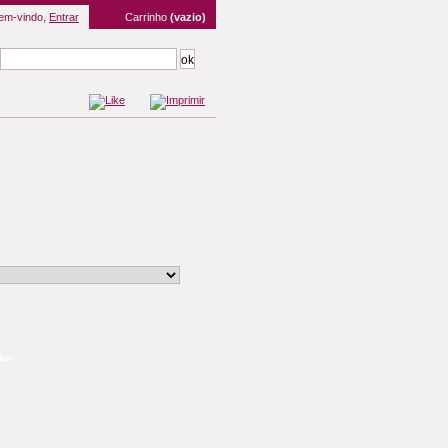
em-vindo,
Entrar
Carrinho
(vazio)