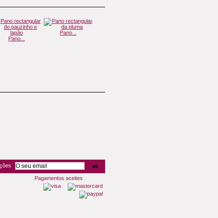
Pano...
Pano...
Pano...
Pano...
oções
Pagamentos aceites