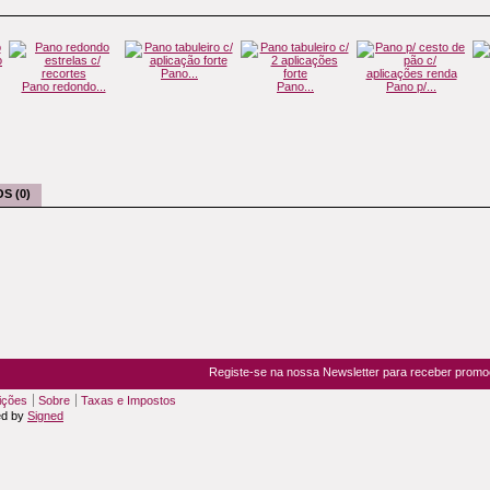
Pano...
Pano redondo...
Pano...
Pano p/...
S (0)
Registe-se na nossa Newsletter para receber prom
ições
Sobre
Taxas e Impostos
ed by
Signed