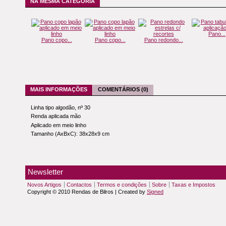
NA MESMA CATEGORIA
Pano...
Pano copo...
Pano copo...
Pano redondo...
MAIS INFORMAÇÕES
COMENTÁRIOS (0)
Linha tipo algodão, nº 30
Renda aplicada mão
Aplicado em meio linho
Tamanho (AxBxC): 38x28x9 cm
Newsletter
Novos Artigos
Contactos
Termos e condições
Sobre
Taxas e Impostos
Copyright © 2010 Rendas de Bilros | Created by
Signed