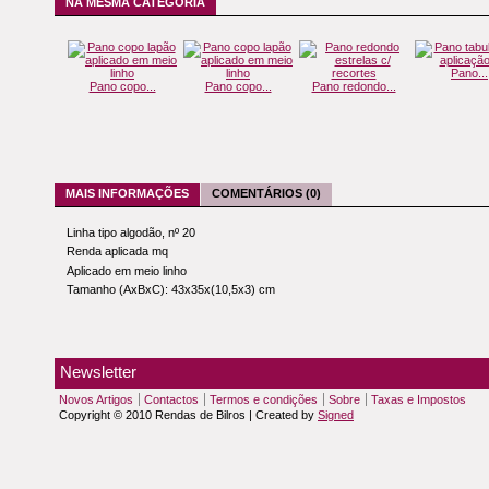
NA MESMA CATEGORIA
Pano...
Pano copo...
Pano copo...
Pano redondo...
MAIS INFORMAÇÕES
COMENTÁRIOS (0)
Linha tipo algodão, nº 20
Renda aplicada mq
Aplicado em meio linho
Tamanho (AxBxC): 43x35x(10,5x3) cm
Newsletter
Novos Artigos
Contactos
Termos e condições
Sobre
Taxas e Impostos
Copyright © 2010 Rendas de Bilros | Created by
Signed