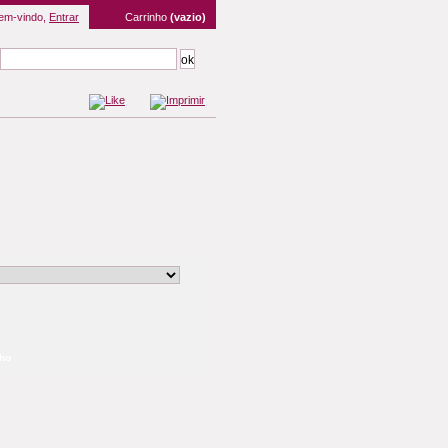
em-vindo,
Entrar
Carrinho
(vazio)