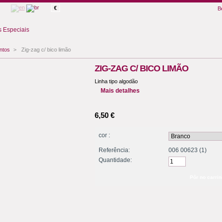
€
B
 Especiais
ntos
>
Zig-zag c/ bico limão
ZIG-ZAG C/ BICO LIMÃO
Linha tipo algodão
Mais detalhes
6,50 €
cor :
Referência:
006 00623 (1)
Quantidade: