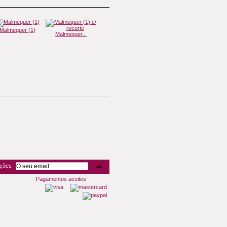
Malmequer (1)
Estrelinhas...
Malmequer...
Margaridas...
oções
Pagamentos aceites