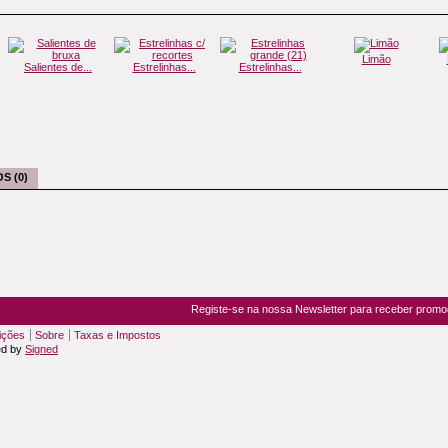
Limão
Salientes de...
Estrelinhas...
Estrelinhas...
S (0)
Registe-se na nossa Newsletter para receber prom
ições
Sobre
Taxas e Impostos
ed by
Signed