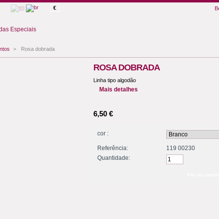
€
B
as Especiais
ntos
>
Rosa dobrada
ROSA DOBRADA
Linha tipo algodão
Mais detalhes
6,50 €
cor :
Referência:
119 00230
Quantidade: