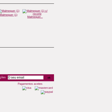
Malmequer (1)
Estrelinhas...
Malmequer...
Margaridas...
oções
Pagamentos aceites