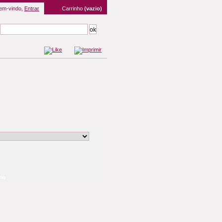
em-vindo,
Entrar
Carrinho
(vazio)