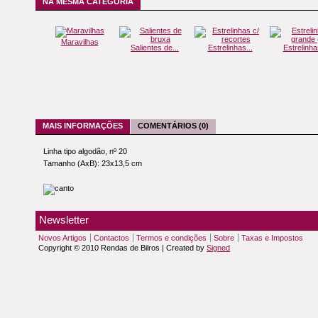
NA MESMA CATEGORIA
Maravilhas
Salientes de...
Estrelinhas...
Estrelinhas
MAIS INFORMAÇÕES
COMENTÁRIOS (0)
Linha tipo algodão, nº 20
Tamanho (AxB): 23x13,5 cm
Newsletter
Novos Artigos
Contactos
Termos e condições
Sobre
Taxas e Impostos
Copyright © 2010 Rendas de Bilros | Created by
Signed