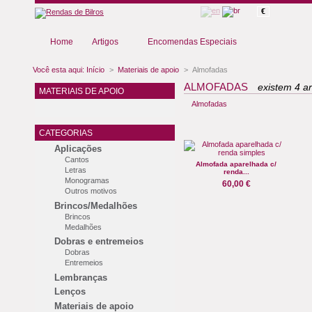
€
Home
Artigos
Encomendas Especiais
Você esta aqui:
Início
>
Materiais de apoio
>
Almofadas
ALMOFADAS
existem 4 ar
MATERIAIS DE APOIO
Almofadas
CATEGORIAS
Aplicações
Cantos
Almofada aparelhada c/
Letras
renda...
Monogramas
60,00 €
Outros motivos
Brincos/Medalhões
Brincos
Medalhões
Dobras e entremeios
Dobras
Entremeios
Lembranças
Lenços
Materiais de apoio