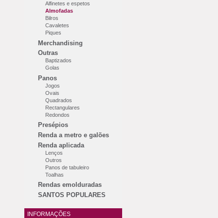
Alfinetes e espetos
Almofadas
Bilros
Cavaletes
Piques
Merchandising
Outras
Baptizados
Golas
Panos
Jogos
Ovais
Quadrados
Rectangulares
Redondos
Presépios
Renda a metro e galões
Renda aplicada
Lenços
Outros
Panos de tabuleiro
Toalhas
Rendas emolduradas
SANTOS POPULARES
INFORMAÇÕES