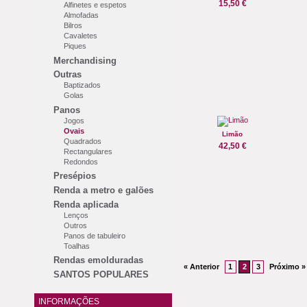
15,50 €
Alfinetes e espetos
Almofadas
Bilros
Cavaletes
Piques
Merchandising
Outras
Baptizados
Golas
Panos
Jogos
Ovais
Limão
Quadrados
42,50 €
Rectangulares
Redondos
Presépios
Renda a metro e galões
Renda aplicada
Lenços
Outros
Panos de tabuleiro
Toalhas
Rendas emolduradas
« Anterior
1
2
3
Próximo »
SANTOS POPULARES
INFORMAÇÕES