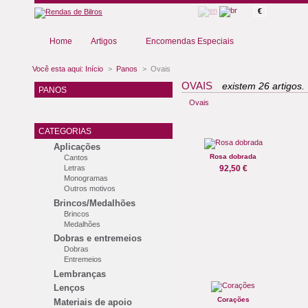
€
Home
Artigos
Encomendas Especiais
Você esta aqui:
Início
>
Panos
>
Ovais
OVAIS
existem 26 artigos.
PANOS
Ovais
CATEGORIAS
Aplicações
Rosa dobrada
Cantos
Letras
92,50 €
Monogramas
Outros motivos
Brincos/Medalhões
Brincos
Medalhões
Dobras e entremeios
Dobras
Entremeios
Lembranças
Lenços
Corações
Materiais de apoio