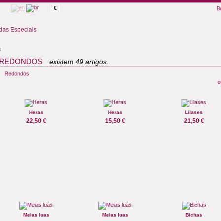
€
B
as Especiais
s
REDONDOS
existem 49 artigos.
Redondos
o
Heras
Heras
Lilases
22,50 €
15,50 €
21,50 €
Meias luas
Meias luas
Bichas