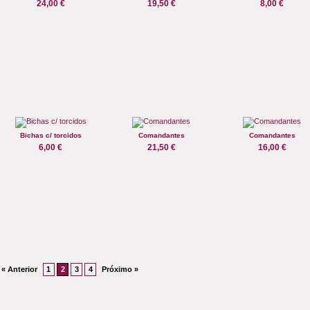
24,00 €
19,50 €
8,00 €
Bichas c/ torcidos
Comandantes
Comandantes
6,00 €
21,50 €
16,00 €
« Anterior
1
2
3
4
Próximo »