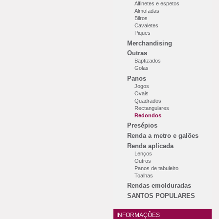
Alfinetes e espetos
Almofadas
Bilros
Cavaletes
Piques
Merchandising
Outras
Baptizados
Golas
Panos
Jogos
Ovais
Quadrados
Rectangulares
Redondos
Presépios
Renda a metro e galões
Renda aplicada
Lenços
Outros
Panos de tabuleiro
Toalhas
Rendas emolduradas
SANTOS POPULARES
INFORMAÇÕES