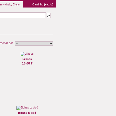
em-vindo,
Entrar
Carrinho
(vazio)
rdenar por
Lilases
16,00 €
Bichas c/ picô