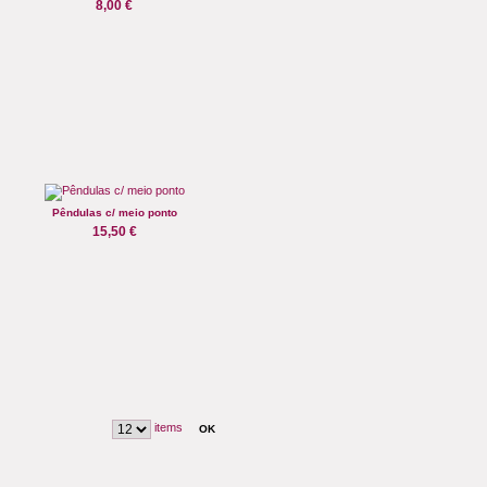
8,00 €
Pêndulas c/ meio ponto
15,50 €
items