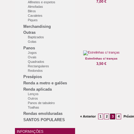
7,00 €
Alfinetes e espetos
Almofadas
Bilros
Cavaletes
Piques
Merchandising
Outras
Baptizados
Golas
Panos
Jogos
Ovais
Estrelinhas c/ tranças
Quadrados
3,50 €
Rectangulares
Redondos
Presépios
Renda a metro e galões
Renda aplicada
Lenços
Outros
Panos de tabuleiro
Toalhas
Rendas emolduradas
« Anterior
1
2
3
4
Próxi
SANTOS POPULARES
INFORMAÇÕES