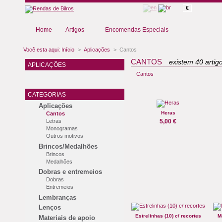
€
Home
Artigos
Encomendas Especiais
Você esta aqui:
Início
>
Aplicações
>
Cantos
CANTOS
existem 40 artig
APLICAÇÕES
Cantos
CATEGORIAS
Aplicações
Heras
Cantos
Letras
5,00 €
Monogramas
Outros motivos
Brincos/Medalhões
Brincos
Medalhões
Dobras e entremeios
Dobras
Entremeios
Lembranças
Lenços
Estrelinhas (10) c/ recortes
M
Materiais de apoio