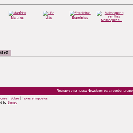
Martírios
Lilás
Estrelinhas
Malmequer e...
S (0)
Registe-se na nossa Newsletter para receber prom
ições
Sobre
Taxas e Impostos
ed by
Signed