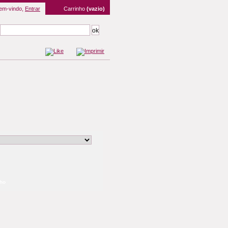
em-vindo,
Entrar
Carrinho
(vazio)