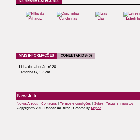
NA MESMA CATEGORIA
Milhardiz
Conchinhas
Lilás
Estrelinh
MAIS INFORMAÇÕES
COMENTÁRIOS (0)
Linha tipo algodão, nº 20
Tamanho (A): 33 cm
Newsletter
Novos Artigos
Contactos
Termos e condições
Sobre
Taxas e Impostos
Copyright © 2010 Rendas de Bilros | Created by
Signed