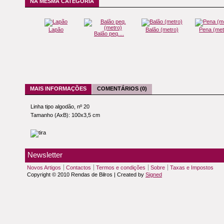
NA MESMA CATEGORIA
Lapão
Balão (metro)
Pena (met
Balão peq....
MAIS INFORMAÇÕES
COMENTÁRIOS (0)
Linha tipo algodão, nº 20
Tamanho (AxB): 100x3,5 cm
Newsletter
Novos Artigos
Contactos
Termos e condições
Sobre
Taxas e Impostos
Copyright © 2010 Rendas de Bilros | Created by
Signed