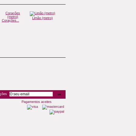
Limão (metro)
Estrelinhas
Corações...
Estrelinhas...
oções
Pagamentos aceites