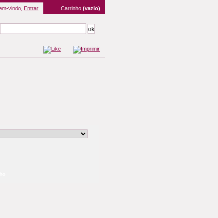
em-vindo,
Entrar
Carrinho
(vazio)