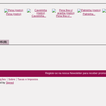
Pena (metro)
Palminha...
Caveirinha...
Pena fina c/...
S (0)
Registe-se na nossa Newsletter para receber prom
ições
Sobre
Taxas e Impostos
ed by
Signed