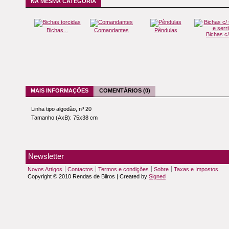
NA MESMA CATEGORIA
Bichas...
Comandantes
Pêndulas
Bichas c/.
MAIS INFORMAÇÕES
COMENTÁRIOS (0)
Linha tipo algodão, nº 20
Tamanho (AxB): 75x38 cm
Newsletter
Novos Artigos
Contactos
Termos e condições
Sobre
Taxas e Impostos
Copyright © 2010 Rendas de Bilros | Created by
Signed