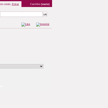
em-vindo,
Entrar
Carrinho
(vazio)