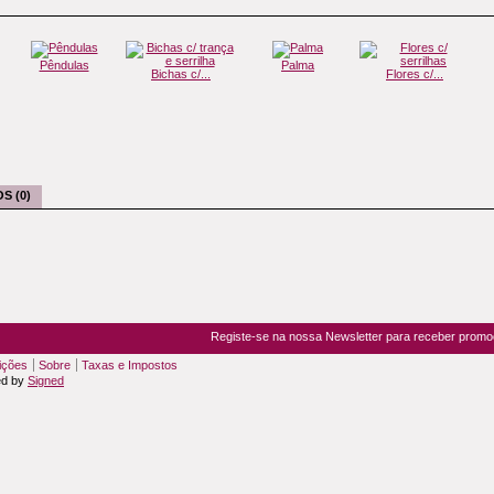
Pêndulas
Palma
Bichas c/...
Flores c/...
S (0)
Registe-se na nossa Newsletter para receber prom
ições
Sobre
Taxas e Impostos
ed by
Signed