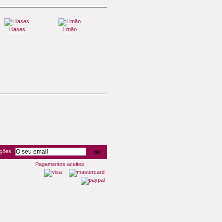
Lilases
Limão
Dedos
Dedos
oções
Pagamentos aceites