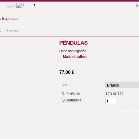
€
B
 Especiais
>
Pêndulas
PÊNDULAS
Linha tipo algodão
Mais detalhes
77,00 €
cor :
Referência:
173 00171
Quantidade: