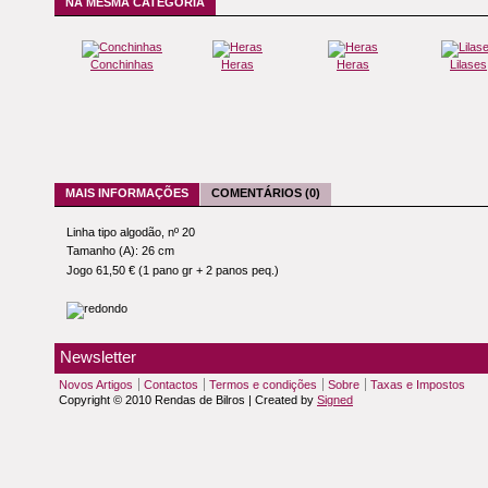
NA MESMA CATEGORIA
Conchinhas
Heras
Heras
Lilases
MAIS INFORMAÇÕES
COMENTÁRIOS (0)
Linha tipo algodão, nº 20
Tamanho (A): 26 cm
Jogo 61,50 € (1 pano gr + 2 panos peq.)
Newsletter
Novos Artigos
Contactos
Termos e condições
Sobre
Taxas e Impostos
Copyright © 2010 Rendas de Bilros | Created by
Signed