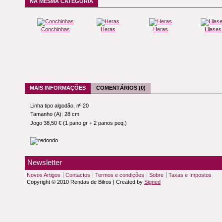
NA MESMA CATEGORIA
Conchinhas
Heras
Heras
Lilases
MAIS INFORMAÇÕES
COMENTÁRIOS (0)
Linha tipo algodão, nº 20
Tamanho (A): 28 cm
Jogo 38,50 € (1 pano gr + 2 panos peq.)
Newsletter
Novos Artigos
Contactos
Termos e condições
Sobre
Taxas e Impostos
Copyright © 2010 Rendas de Bilros | Created by
Signed