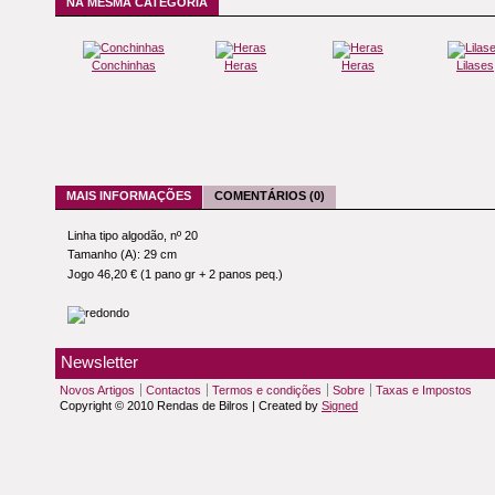
NA MESMA CATEGORIA
Conchinhas
Heras
Heras
Lilases
MAIS INFORMAÇÕES
COMENTÁRIOS (0)
Linha tipo algodão, nº 20
Tamanho (A): 29 cm
Jogo 46,20 € (1 pano gr + 2 panos peq.)
Newsletter
Novos Artigos
Contactos
Termos e condições
Sobre
Taxas e Impostos
Copyright © 2010 Rendas de Bilros | Created by
Signed