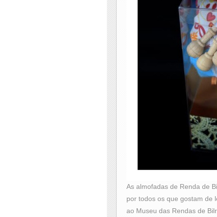
As almofadas de Renda de Bi
por todos os que gostam de 
ao Museu das Rendas de Bilro