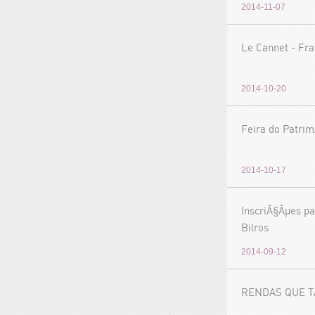
2014-11-07
Le Cannet - Fr
2014-10-20
Feira do Patrim
2014-10-17
InscriÃ§Ãµes pa
Bilros
2014-09-12
RENDAS QUE 