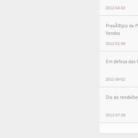
2012-04-02
PresÃ©pio de P
Vendas
2013-01-06
Em defesa das 
2011-09-02
Dia da rendelhe
2013-07-28