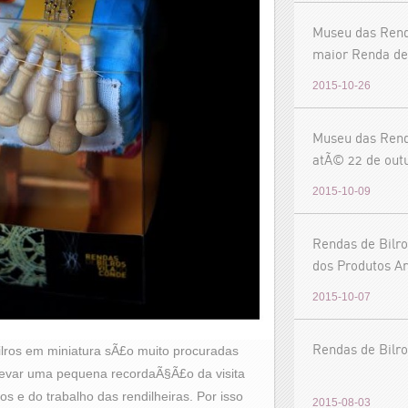
Museu das Rend
maior Renda de
exposiÃ§Ã£o
2015-10-26
Museu das Rend
atÃ© 22 de out
2015-10-09
Rendas de Bilro
dos Produtos Ar
2015-10-07
Rendas de Bilro
lros em miniatura sÃ£o muito procuradas
levar uma pequena recordaÃ§Ã£o da visita
s e do trabalho das rendilheiras. Por isso
2015-08-03