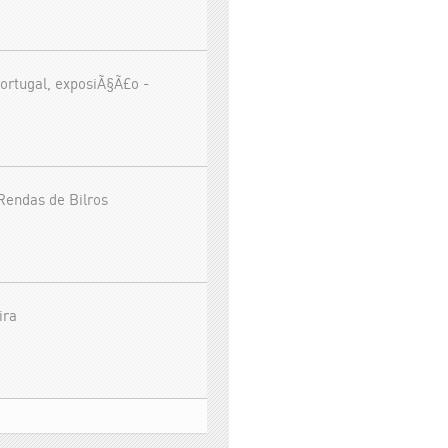
ortugal, exposiÃ§Ã£o -
Rendas de Bilros
ira