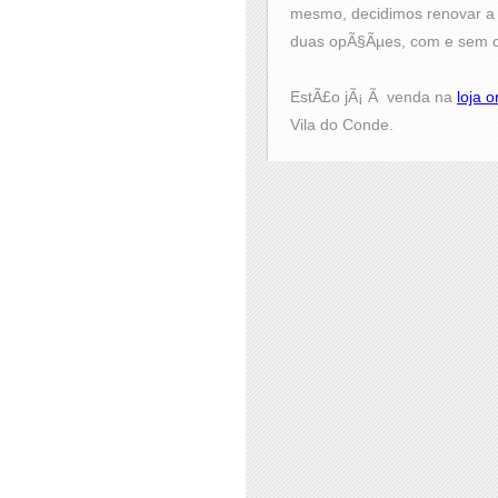
mesmo, decidimos renovar a 
duas opÃ§Ãµes, com e sem c
EstÃ£o jÃ¡ Ã venda na
loja o
Vila do Conde.