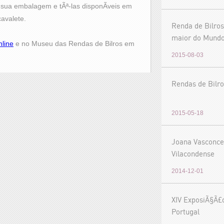
sua embalagem e tÃª-las disponÃ­veis em
avalete.
Renda de Bilros
maior do Mund
nline
e no Museu das Rendas de Bilros em
2015-08-03
Rendas de Bilro
2015-05-18
Joana Vasconce
Vilacondense
2014-12-01
XIV ExposiÃ§Ã£
Portugal