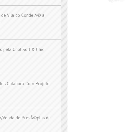
 de Vila do Conde Ã© a
o
s pela Cool Soft & Chic
los Colabora Com Projeto
o/Venda de PresÃ©pios de