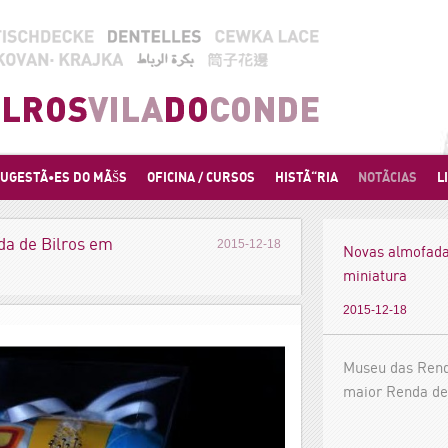
UGESTÃ•ES DO MÃŠS
OFICINA / CURSOS
HISTÃ“RIA
NOTÃCIAS
L
a de Bilros em
2015-12-18
Novas almofada
miniatura
2015-12-18
Museu das Rend
maior Renda de
exposiÃ§Ã£o