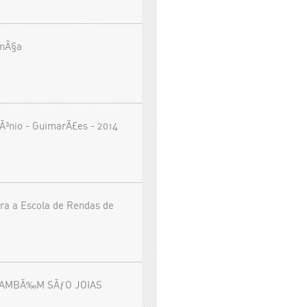
anÃ§a
Ã³nio - GuimarÃ£es - 2014
ra a Escola de Rendas de
TAMBÃ‰M SÃƒO JOIAS