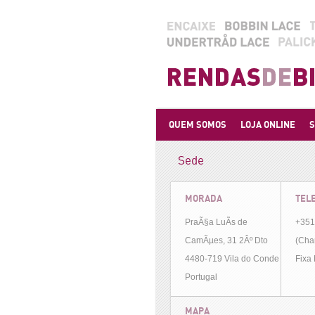
QUEM SOMOS
LOJA ONLINE
S
Sede
MORADA
TEL
PraÃ§a LuÃ­s de
+351
CamÃµes, 31 2Âº Dto
(Cha
4480-719 Vila do Conde
Fixa
Portugal
MAPA