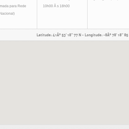
mada para Rede
10h00 Ã s 18h00
 Nacional)
Latitude: 41Âº 53' 18'' 77 N - Longitude: -8Âº 78' 18'' 8