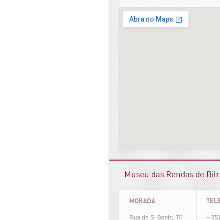
&output=embed">
Ver mapa maior
Museu das Rendas de Bilro
MORADA
TEL
Rua de S. Bento, 70
+ 35