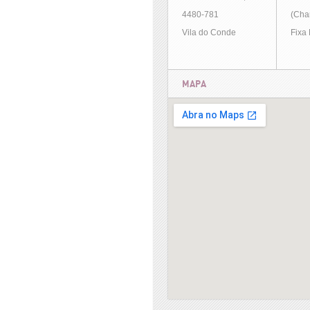
4480-781
(Cha
Vila do Conde
Fixa
MAPA
&output=embed">
Ver mapa maior