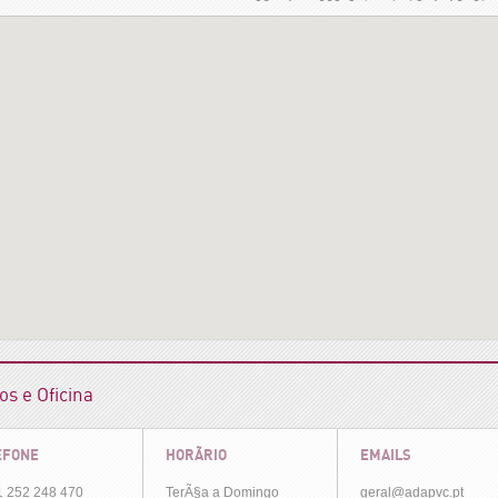
s e Oficina
EFONE
HORÃRIO
EMAILS
1 252 248 470
TerÃ§a a Domingo
geral@adapvc.pt