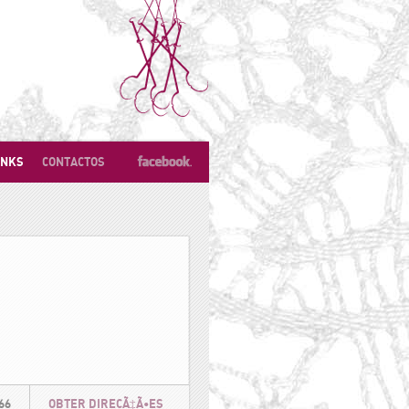
INKS
CONTACTOS
66
OBTER DIRECÃ‡Ã•ES