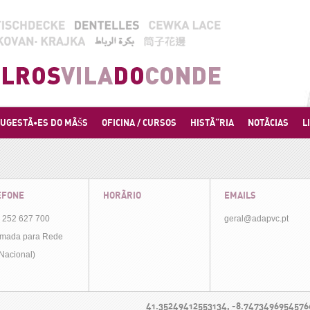
UGESTÃ•ES DO MÃŠS
OFICINA / CURSOS
HISTÃ“RIA
NOTÃCIAS
L
EFONE
HORÃRIO
EMAILS
 252 627 700
geral@adapvc.pt
mada para Rede
 Nacional)
41.35249412553134, -8.7473496954576