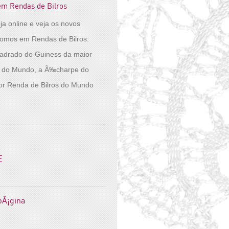
em Rendas de Bilros
oja online e veja os novos
pomos em Rendas de Bilros:
adrado do Guiness da maior
s do Mundo, a Ã‰charpe do
or Renda de Bilros do Mundo
E
 pÃ¡gina