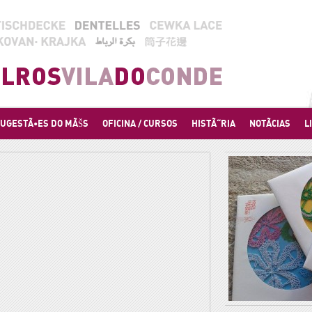
UGESTÃ•ES DO MÃŠS
OFICINA / CURSOS
HISTÃ“RIA
NOTÃCIAS
L