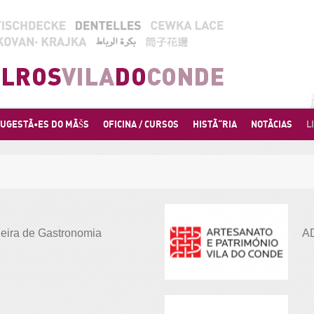
UGESTÃ•ES DO MÃŠS
OFICINA / CURSOS
HISTÃ“RIA
NOTÃCIAS
L
eira de Gastronomia
A