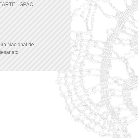
EARTE - GPAO
ira Nacional de
tesanato