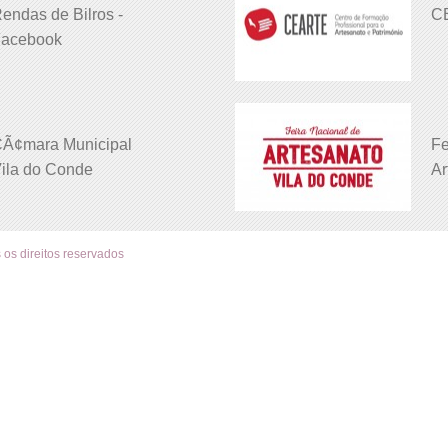
endas de Bilros -
C
acebook
Ã¢mara Municipal
Fe
ila do Conde
Ar
 os direitos reservados