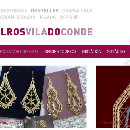
SUGESTÃ•ES DO MÃŠS
OFICINA / CURSOS
HISTÃ“RIA
NOTÃCIAS
Março · 2017
Dezembro · 20