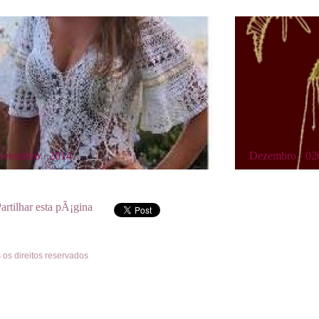
Setembro · 2014
Dezembro · 02
artilhar esta pÃ¡gina
 os direitos reservados